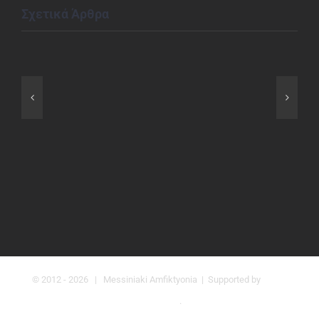
Σχετικά Άρθρα
© 2012 -
2026 | Messiniaki Amfiktyonia | Supported by
Greek
Market UK
.