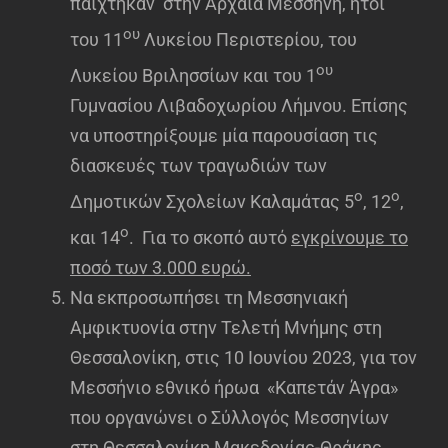
παίχτηκαν στην Αρχαία Μεσσήνη, ήτοι
ου
του 11
Λυκείου Περιστερίου, του
ου
Λυκείου Βριλησσίων και του 1
Γυμνασίου Λιβαδοχωρίου Λήμνου. Επίσης
να υποστηρίξουμε μία παρουσίαση τις
διασκευές των τραγωδιών των
ο
ο
Δημοτικών Σχολείων Καλαμάτας 5
, 12
,
ο
και 14
. Για το σκοπό αυτό
εγκρίνουμε το
ποσό των 3.000 ευρώ.
Να εκπροσωπήσει τη Μεσσηνιακή
Αμφικτυονία στην Τελετή Μνήμης στη
Θεσσαλονίκη, στις 10 Ιουνίου 2023, για τον
Μεσσήνιο εθνικό ήρωα «Καπετάν Άγρα»
που οργανώνει ο Σύλλογός Μεσσηνίων
στη Θεσσαλονίκη Μακεδονίας-Θράκης