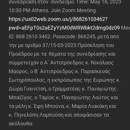
συνεδρίαση στον σύνδεσμο: Time: May 16, 2023
10:30 PM Athens. Join Zoom Meeting.
https://us02web.zoom.us/j/86826103462?
pwd=aEFpT0s2aEZyYzM0dWRWbkt2dmg0dz09
Mee
ID: 868 2610 3462. Passcode: 866245, μετά από
την με αριθμό 37/15-05-2023 Πρόσκληση του
Προέδρου με τα θέματα της συνεδρίασης και
συμμετείχαν ο Α΄ Αντιπρόεδρος κ. Νικόλαος
Μαύρος, ο Β΄ Αντιπρόεδρος κ. Παρασκευάς
Σωτηρόπουλος, η εκπρόσωπος της Ευρώπης κ.
Δώρα Γιαννίτση, ο Γραμματέας κ. Παναγιώτης
Μπαζίγος, ο Ταμίας κ. Παναγιώτης Λούτος και
τα μέλη κ. Έφη Μπούνα, κ. Μαρία Λιακάκη και
κ. Πηνελόπη Λαμπούση και αποφάσισαν τα
ακόλουθα: