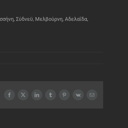
εσσήνη, Σύδνεϋ, Μελβούρνη, Αδελαΐδα,
Facebook
X
LinkedIn
Tumblr
Pinterest
Vk
Email