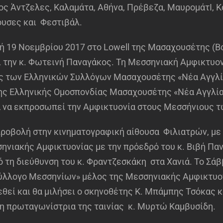
ος Άντζελες, Καλαμάτα, Αθήνα, Πρέβεζα, ΜαυρομάτΙ, Κ
ουσες και Φεστιβάλ.
κή 19 Νοεμβρίου 2017 στο Lowell της Μασαχουσέτης (
αι την κ. Φωτεινή Παναγάκος. Τη Μεσσηνιακή Αμφικτυο
 των Ελληνικών Συλλόγων Μασαχουσέτης «Νέα Αγγλία»
ης Ελληνικής Ομοσπονδίας Μασαχουσέτης «Νέα Αγγλία»
 να εκπροσωπεί την Αμφικτυονία στους Μεσσήνιους 
προβολή στην κινηματογραφική αίθουσα Φιλιατρών, με
ηνιακής Αμφικτυονίας με την πρόεδρό του κ. Βιβή Πα
 τη διεύθυνση του κ. Φραντζεσκάκη στα Χανιά. Το Σά
Σύλλογο Μεσσηνίων» μέλος της Μεσσηνιακής Αμφικτυον
θεί και θα μιλήσει ο σκηνοθέτης Κ. Μπάμπης Τσόκας κ
ι η πρωταγωνίστρια της ταινίας κ. Μυρτώ Καμβυσίδη.